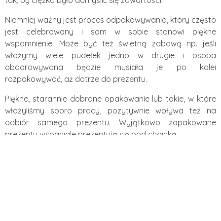
tak, by ciężko było domyślić się zawartości.
Niemniej ważny jest proces odpakowywania, który często
jest celebrowany i sam w sobie stanowi piękne
wspomnienie. Może być też świetną zabawą np. jeśli
włożymy wiele pudełek jedno w drugie i osoba
obdarowywana będzie musiała je po kolei
rozpakowywać, aż dotrze do prezentu.
Piękne, starannie dobrane opakowanie lub takie, w które
włożyliśmy sporo pracy, pozytywnie wpływa też na
odbiór samego prezentu. Wyjątkowo zapakowane
prezenty wspaniale prezentują się pod choinką.
Nie można też zapominać o kwestii bezpieczeństwa
samej zawartości pakunku – to często solidne
opakowanie chroni te cenniejsze, delikatniejsze prezenty
przed uszkodzeniem. Dotyczy to w szczególności
przedmiotów kruchych lub wartościowych – porcelany,
szkła, wyrobów artystycznych, biżuterii czy elektroniki.