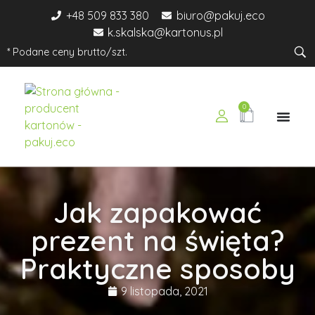
+48 509 833 380
biuro@pakuj.eco
k.skalska@kartonus.pl
* Podane ceny brutto/szt.
0
pakuj.eco
Ekologiczne opakowania dla Twojego biznesu
Jak zapakować
prezent na święta?
Praktyczne sposoby
9 listopada, 2021