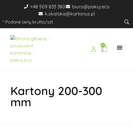
+48 509 833 380
biuro@pakuj.eco
k.skalska@kartonus.pl
* Podane ceny brutto/szt.
40
pakuj.eco
Ekologiczne opakowania dla Twojego biznesu
Kartony 200-300
mm