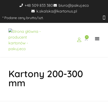
+48 509 833 380
biuro@pakuj.eco
k.skalska@kartonus.pl
* Podane ceny brutto/szt.
40
pakuj.eco
Ekologiczne opakowania dla Twojego biznesu
Kartony 200-300
mm