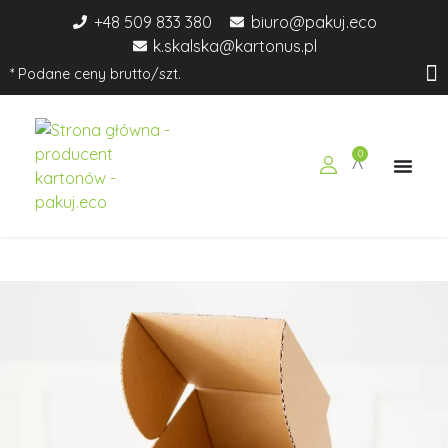
+48 509 833 380
biuro@pakuj.eco
k.skalska@kartonus.pl
* Podane ceny brutto/szt.
0
pakuj.eco
Ekologiczne opakowania dla Twojego biznesu